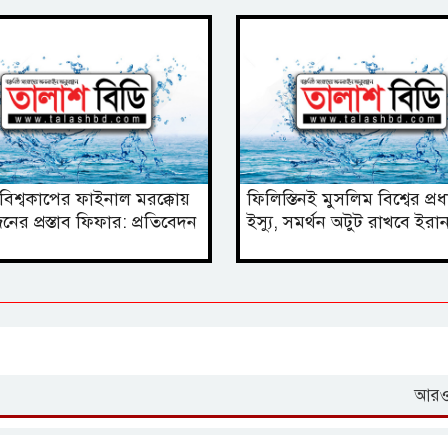
িশ্বকাপের ফাইনাল মরক্কোয়
ফিলিস্তিনই মুসলিম বিশ্বের প্র
র প্রস্তাব ফিফার: প্রতিবেদন
ইস্যু, সমর্থন অটুট রাখবে ইরা
আরও