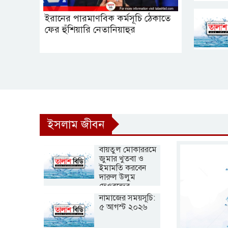
ইরানের পারমাণবিক কর্মসূচি ঠেকাতে
ফের হুঁশিয়ারি নেতানিয়াহুর
ইসলাম জীবন
বায়তুল মোকাররমে
জুমার খুতবা ও
ইমামতি করবেন
দারুল উলুম
দেওবন্দের
মুহতামিম
নামাজের সময়সূচি:
৫ আগস্ট ২০২৬