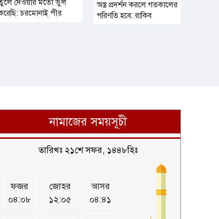
তুলে দেওয়ার মতো ভুল
ওপর নিষেধাজ্ঞা প্রত্যাহার
অস্ত্র প্রদর্শন করলে গতকালের
করল যুক্তরাষ্ট্র
করেছি: চরমোনাই পীর
পরিণতি হবে: রাকিব
নামাজের সময়সূচী
তারিখঃ ২১শে সফর, ১৪৪৮হিঃ
ফজর
জোহর
আসর
০৪:০৮
১২:০৫
০৪:৪১