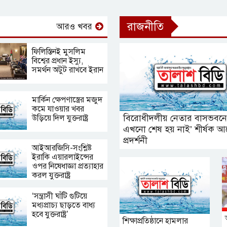
রাজনীতি
আরও খবর
ফিলিস্তিনই মুসলিম
বিশ্বের প্রধান ইস্যু,
সমর্থন অটুট রাখবে ইরান
মার্কিন ক্ষেপণাস্ত্রের মজুদ
কমে যাওয়ার খবর
বিরোধীদলীয় নেতার বাসভবনে
‍উড়িয়ে দিল যুক্তরাষ্ট্র
এখনো শেষ হয় নাই’ শীর্ষক আ
প্রদর্শনী
আইআরজিসি-সংশ্লিষ্ট
ইরাকি এয়ারলাইন্সের
ওপর নিষেধাজ্ঞা প্রত্যাহার
করল যুক্তরাষ্ট্র
‘সন্ত্রাসী ঘাঁটি গুটিয়ে
মধ্যপ্রাচ্য ছাড়তে বাধ্য
হবে যুক্তরাষ্ট্র’
শিক্ষাপ্রতিষ্ঠানে হামলার