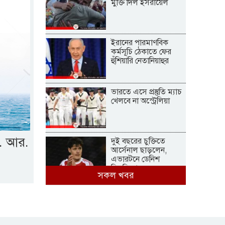
মুক্তি দিল ইসরায়েল
ইরানের পারমাণবিক
কর্মসূচি ঠেকাতে ফের
হুঁশিয়ারি নেতানিয়াহুর
ভারতে এসে প্রস্তুতি ম্যাচ
খেলবে না অস্ট্রেলিয়া
এ. আর.
দুই বছরের চুক্তিতে
আর্সেনাল ছাড়লেন,
এভারটনে ডেনিশ
মিডফিল্ডার
সকল খবর
১৪০ মিলিয়ন ইউরোর
চুক্তিতে রিয়ালে যোগ
দিচ্ছেন দিওমান্দে