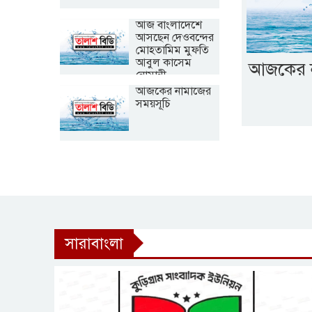
আজ বাংলাদেশে
আসছেন দেওবন্দের
মোহতামিম মুফতি
আবুল কাসেম
আজকের ন
নোমানী
আজকের নামাজের
সময়সূচি
সারাবাংলা