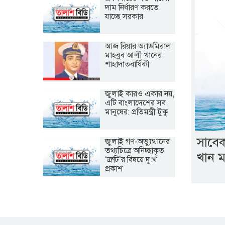
দাম নির্ধারণ করতে
যাচ্ছে সরকার
আজ রিয়ার অ্যাডমিরাল
মাহবুব আলী খানের
শাহাদাতবার্ষিকী
জুলাই কারও একার নয়,
এটি বাংলাদেশের সব
মানুষের: প্রতিমন্ত্রী টুকু
সাবেক
জুলাই গণ-অভ্যুত্থানের
তথ্যচিত্রে অনিচ্ছাকৃত
খান ম
‘ত্রুটি’র বিষয়ে দু:খ
প্রকাশ