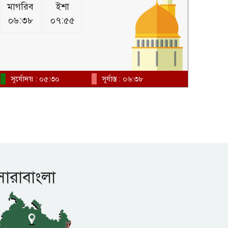
মাগরিব
ইশা
০৬:৩৮
০৭:৫৫
সূর্যোদয় : ০৫:৩০
সূর্যাস্ত : ০৬:৩৮
সারাবাংলা