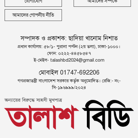
যোগাযোগ
আমাদের সম্পর্কে
আমাদের গোপনীয় নীতি
সম্পাদক ও প্রকাশক: ছাদিয়া খানোম নিশাত
প্রধান কার্যালয়: ৫৮/১- পুরানা পল্টন (২য় তলা), ঢাকা-১০০০।
ফোন: ০২২২-৪৪৫৮৫৪৭
ই-মেইল-
talashbd2024@gmail.com
মোবাইল 01747-692206
গণপ্রজাতন্ত্রী বাংলাদেশ সরকার কর্তৃক অনুমোদিত। রেজি:- নং-
সি-১৯৬৯৯৯/২০২৪