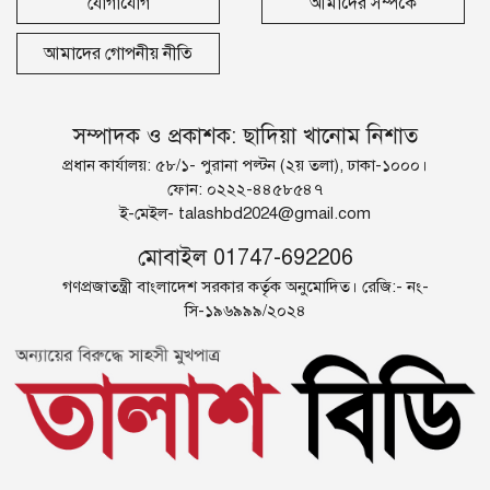
যোগাযোগ
আমাদের সম্পর্কে
আমাদের গোপনীয় নীতি
সম্পাদক ও প্রকাশক: ছাদিয়া খানোম নিশাত
প্রধান কার্যালয়: ৫৮/১- পুরানা পল্টন (২য় তলা), ঢাকা-১০০০।
ফোন: ০২২২-৪৪৫৮৫৪৭
ই-মেইল-
talashbd2024@gmail.com
মোবাইল 01747-692206
গণপ্রজাতন্ত্রী বাংলাদেশ সরকার কর্তৃক অনুমোদিত। রেজি:- নং-
সি-১৯৬৯৯৯/২০২৪