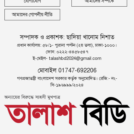
যোগাযোগ
আমাদের সম্পর্কে
আমাদের গোপনীয় নীতি
সম্পাদক ও প্রকাশক: ছাদিয়া খানোম নিশাত
প্রধান কার্যালয়: ৫৮/১- পুরানা পল্টন (২য় তলা), ঢাকা-১০০০।
ফোন: ০২২২-৪৪৫৮৫৪৭
ই-মেইল-
talashbd2024@gmail.com
মোবাইল 01747-692206
গণপ্রজাতন্ত্রী বাংলাদেশ সরকার কর্তৃক অনুমোদিত। রেজি:- নং-
সি-১৯৬৯৯৯/২০২৪