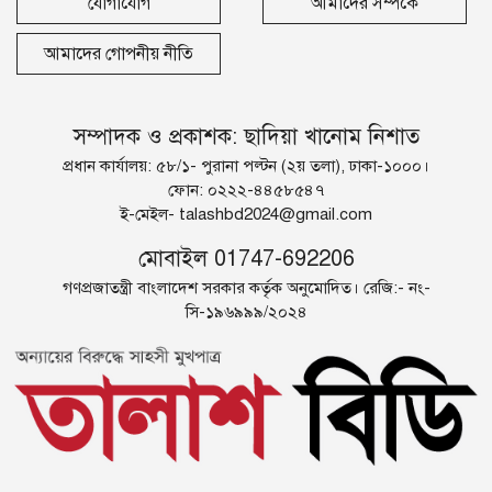
যোগাযোগ
আমাদের সম্পর্কে
আমাদের গোপনীয় নীতি
সম্পাদক ও প্রকাশক: ছাদিয়া খানোম নিশাত
প্রধান কার্যালয়: ৫৮/১- পুরানা পল্টন (২য় তলা), ঢাকা-১০০০।
ফোন: ০২২২-৪৪৫৮৫৪৭
ই-মেইল-
talashbd2024@gmail.com
মোবাইল 01747-692206
গণপ্রজাতন্ত্রী বাংলাদেশ সরকার কর্তৃক অনুমোদিত। রেজি:- নং-
সি-১৯৬৯৯৯/২০২৪