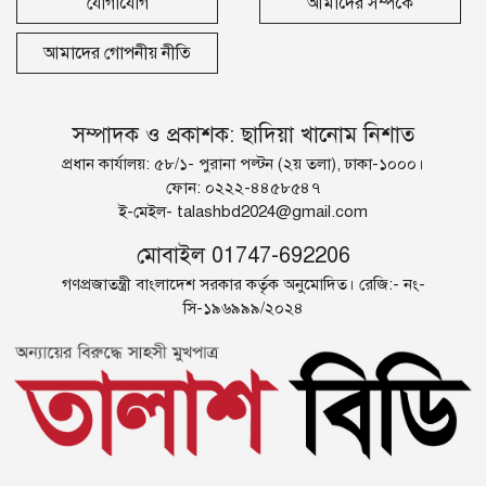
যোগাযোগ
আমাদের সম্পর্কে
আমাদের গোপনীয় নীতি
সম্পাদক ও প্রকাশক: ছাদিয়া খানোম নিশাত
প্রধান কার্যালয়: ৫৮/১- পুরানা পল্টন (২য় তলা), ঢাকা-১০০০।
ফোন: ০২২২-৪৪৫৮৫৪৭
ই-মেইল-
talashbd2024@gmail.com
মোবাইল 01747-692206
গণপ্রজাতন্ত্রী বাংলাদেশ সরকার কর্তৃক অনুমোদিত। রেজি:- নং-
সি-১৯৬৯৯৯/২০২৪