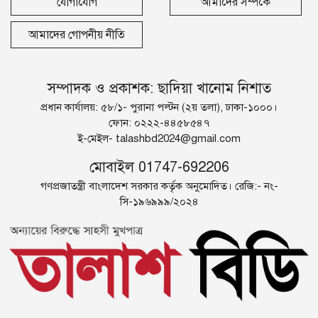
যোগাযোগ
আমাদের সম্পর্কে
আমাদের গোপনীয় নীতি
সম্পাদক ও প্রকাশক: ছাদিয়া খানোম নিশাত
প্রধান কার্যালয়: ৫৮/১- পুরানা পল্টন (২য় তলা), ঢাকা-১০০০।
ফোন: ০২২২-৪৪৫৮৫৪৭
ই-মেইল-
talashbd2024@gmail.com
মোবাইল 01747-692206
গণপ্রজাতন্ত্রী বাংলাদেশ সরকার কর্তৃক অনুমোদিত। রেজি:- নং-
সি-১৯৬৯৯৯/২০২৪