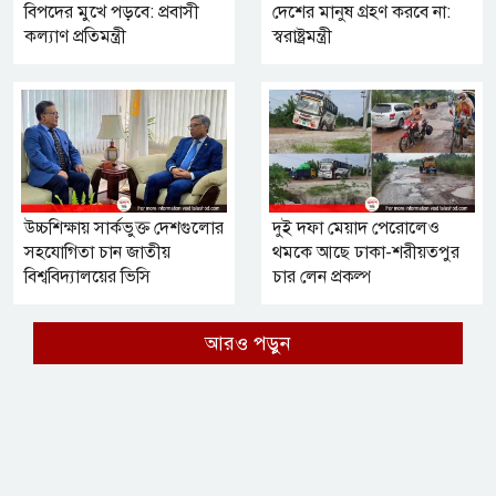
বিপদের মুখে পড়বে: প্রবাসী
দেশের মানুষ গ্রহণ করবে না:
কল্যাণ প্রতিমন্ত্রী
স্বরাষ্ট্রমন্ত্রী
উচ্চশিক্ষায় সার্কভুক্ত দেশগুলোর
দুই দফা মেয়াদ পেরোলেও
সহযোগিতা চান জাতীয়
থমকে আছে ঢাকা-শরীয়তপুর
বিশ্ববিদ্যালয়ের ভিসি
চার লেন প্রকল্প
আরও পড়ুন