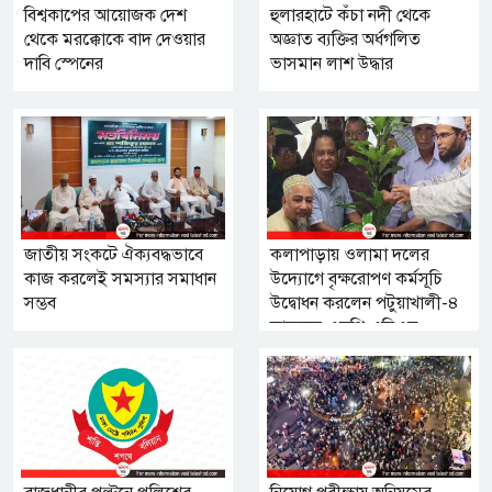
বিশ্বকাপের আয়োজক দেশ
হুলারহাটে কঁচা নদী থেকে
থেকে মরক্কোকে বাদ দেওয়ার
অজ্ঞাত ব্যক্তির অর্ধগলিত
দাবি স্পেনের
ভাসমান লাশ উদ্ধার
জাতীয় সংকটে ঐক্যবদ্ধভাবে
কলাপাড়ায় ওলামা দলের
কাজ করলেই সমস্যার সমাধান
উদ্যোগে বৃক্ষরোপণ কর্মসূচি
সম্ভব
উদ্বোধন করলেন পটুয়াখালী-৪
আসনের এমপি এবিএম
মোশাররফ হোসেন