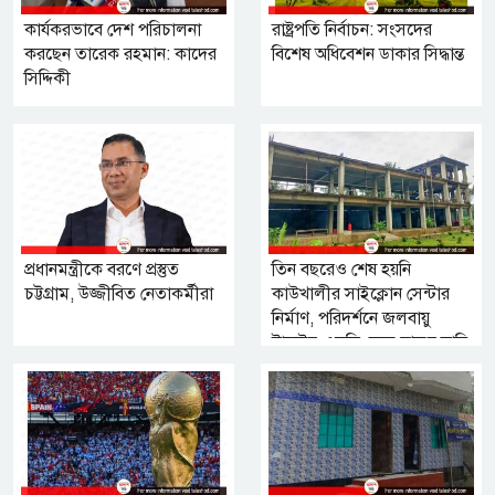
কার্যকরভাবে দেশ পরিচালনা
রাষ্ট্রপতি নির্বাচন: সংসদের
করছেন তারেক রহমান: কাদের
বিশেষ অধিবেশন ডাকার সিদ্ধান্ত
সিদ্দিকী
প্রধানমন্ত্রীকে বরণে প্রস্তুত
তিন বছরেও শেষ হয়নি
চট্টগ্রাম, উজ্জীবিত নেতাকর্মীরা
কাউখালীর সাইক্লোন সেন্টার
নির্মাণ, পরিদর্শনে জলবায়ু
ট্রাস্টের এমডি; দ্রুত চালুর দাবি
এলাকাবাসীর