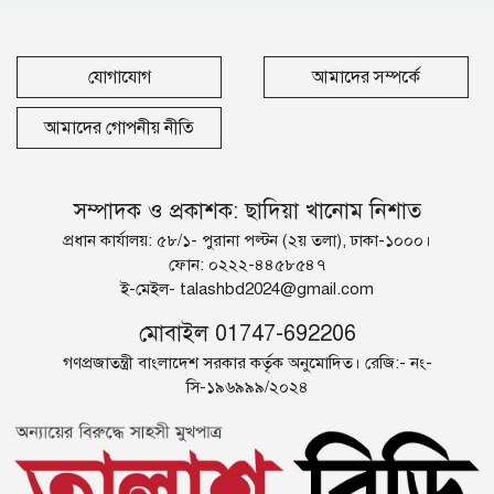
যোগাযোগ
আমাদের সম্পর্কে
আমাদের গোপনীয় নীতি
সম্পাদক ও প্রকাশক: ছাদিয়া খানোম নিশাত
প্রধান কার্যালয়: ৫৮/১- পুরানা পল্টন (২য় তলা), ঢাকা-১০০০।
ফোন: ০২২২-৪৪৫৮৫৪৭
ই-মেইল-
talashbd2024@gmail.com
মোবাইল 01747-692206
গণপ্রজাতন্ত্রী বাংলাদেশ সরকার কর্তৃক অনুমোদিত। রেজি:- নং-
সি-১৯৬৯৯৯/২০২৪