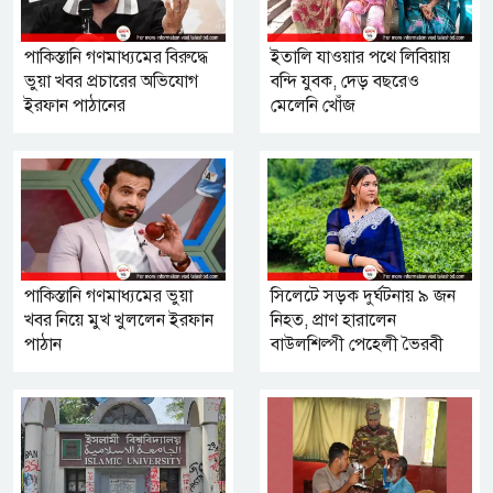
পাকিস্তানি গণমাধ্যমের বিরুদ্ধে
ইতালি যাওয়ার পথে লিবিয়ায়
ভুয়া খবর প্রচারের অভিযোগ
বন্দি যুবক, দেড় বছরেও
ইরফান পাঠানের
মেলেনি খোঁজ
পাকিস্তানি গণমাধ্যমের ভুয়া
সিলেটে সড়ক দুর্ঘটনায় ৯ জন
খবর নিয়ে মুখ খুললেন ইরফান
নিহত, প্রাণ হারালেন
পাঠান
বাউলশিল্পী পেহেলী ভৈরবী