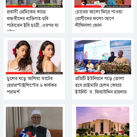
প্রবাসী প্রেমিকের কাছে
চোখের আলো ফিরে পাওয়া
বান্ধবীদের ব্যক্তিগত ছবি
রোগীদের ফলো-আপে
পাঠাতেন ইবি ছাত্রী, এরপর যা
দীঘিনালা জোন
ঘটল...
চুলের যত্নে আলিয়া ভাটের
প্রতিটি ইউনিয়নে গড়ে তোলা
হেয়ারস্টাইলিস্টের ৬ কার্যকর
হবে প্রাইমারি হেলথ কেয়ার
পরামর্শ
ইউনিট: ড. জিয়াউদ্দিন হায়দার