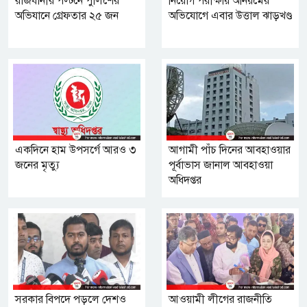
রাজধানীর পল্টনে পুলিশের
নিয়োগ পরীক্ষায় অনিয়মের
অভিযানে গ্রেফতার ২৫ জন
অভিযোগে এবার উত্তাল ঝাড়খণ্ড
একদিনে হাম উপসর্গে আরও ৩
আগামী পাঁচ দিনের আবহাওয়ার
জনের মৃত্যু
পূর্বাভাস জানাল আবহাওয়া
অধিদপ্তর
সরকার বিপদে পড়লে দেশও
আওয়ামী লীগের রাজনীতি